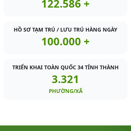
122.586 +
HỒ SƠ TẠM TRÚ / LƯU TRÚ HÀNG NGÀY
100.000 +
TRIỂN KHAI TOÀN QUỐC 34 TỈNH THÀNH
3.321
PHƯỜNG/XÃ