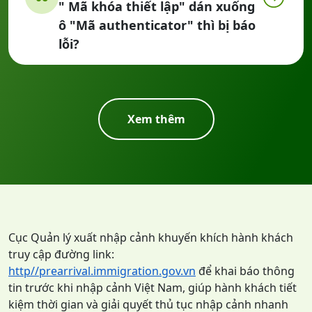
" Mã khóa thiết lập" dán xuống
ô "Mã authenticator" thì bị báo
lỗi?
Tại sao nhập mã ở app
Xem thêm
Authenticator lên màn đăng
07
nhập nhưng bị thông báo
không hợp lệ ?
Tại sao ở màn đăng ký CSLT
nhập đầy đủ thông tin nhưng
08
Cục Quản lý xuất nhập cảnh khuyến khích hành khách
bấm xác nhận báo lỗi?
truy cập đường link:
http//prearrival.immigration.gov.vn
để khai báo thông
tin trước khi nhập cảnh Việt Nam, giúp hành khách tiết
kiệm thời gian và giải quyết thủ tục nhập cảnh nhanh
Tại sao qua mới vào đăng