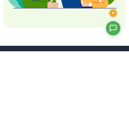
nhưng đã được xác nhận ,
CSLT muốn nhập lại thông tin
14
NNN mới thì bị báo lỗi "Số hộ
chiếu :xxx đang tạm trú và
chưa checkout/trả phòng"
Tại sao tìm kiếm số hiệu
chiếu đó chưa có trong màn
Quản lý NNN đang tạm trú
nhưng khi thêm mới thông
BỘ CÔNG AN
15
tin NNN có số hộ chiếu đó thì
lại báo lỗi" Số hộ chiếu :xxx
Địa chỉ: Số 44-46 đường Trần Phú, phường Ba Đình,
đang tạm trú và chưa
Thành phố Hà Nội
checkout/trả phòng"?
Hà Nội: 024 3826 4026 - TP HCM: 028 3920 0365