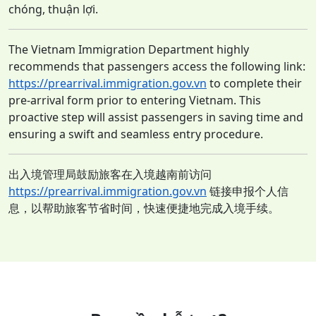
chóng, thuận lợi.
nhập được nhưng nay vào
09
đăng nhập lại thấy báo tài
The Vietnam Immigration Department highly
khoản đã bị khóa ?
recommends that passengers access the following link:
https://prearrival.immigration.gov.vn
to complete their
pre-arrival form prior to entering Vietnam. This
CSLT có 2 cơ sở , khách
proactive step will assist passengers in saving time and
chuyển từ cơ sở A sang cơ sở
ensuring a swift and seamless entry procedure.
10
B thì có cần khai báo lại
không?
出入境管理局鼓励旅客在入境越南前访问
https://prearrival.immigration.gov.vn
链接申报个人信
息，以帮助旅客节省时间，快速便捷地完成入境手续。
Trong quá trình đồng bộ ,
CSLT phát hiện bị thiếu 1,2 hồ
sơ và vài thông tin NNN bị
11
trùng nhau thì làm như thế
nào ?