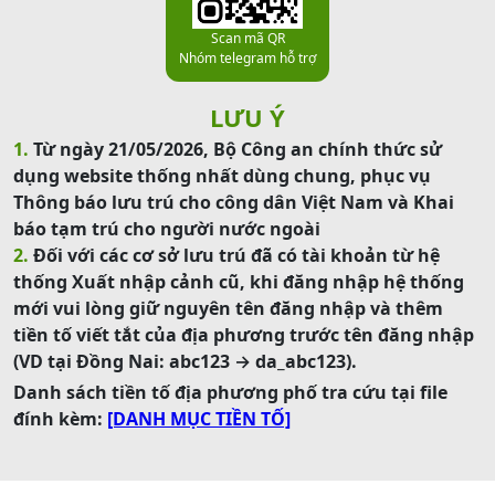
Scan mã QR
Nhóm telegram hỗ trợ
LƯU Ý
1.
Từ ngày 21/05/2026, Bộ Công an chính thức sử
dụng website thống nhất dùng chung, phục vụ
Thông báo lưu trú cho công dân Việt Nam và Khai
báo tạm trú cho người nước ngoài
2.
Đối với các cơ sở lưu trú đã có tài khoản từ hệ
thống Xuất nhập cảnh cũ, khi đăng nhập hệ thống
mới vui lòng giữ nguyên tên đăng nhập và thêm
tiền tố viết tắt của địa phương trước tên đăng nhập
(VD tại Đồng Nai: abc123 → da_abc123).
Danh sách tiền tố địa phương phố tra cứu tại file
đính kèm:
[DANH MỤC TIỀN TỐ]